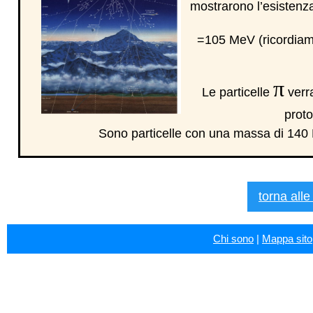
mostrarono l’esistenza
=105 MeV (ricordiam
π
Le particelle
verra
proto
Sono particelle con una massa di 14
torna alle
Chi sono
|
Mappa sito