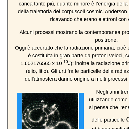
carica tanto più, quanto minore è l’energia della
della traiettoria dei corpuscoli cosmici Anderson p
ricavando che erano elettroni con c
Alcuni processi mostrano la contemporanea prod
positrone.
Oggi è accertato che la radiazione primaria, cioè q
è costituita in gran parte da protoni veloci, 
-10
1,602176565 x 10
J); inoltre la radiazione p
(elio, litio). Gli urti fra le particelle della r
dell'atmosfera danno origine a molti processi s
Negli anni tren
utilizzando come p
si pensa che l’ene
delle particelle
abbiano costituit